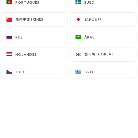
PORTUGUÈS
PORTUGUÈS
SUEC
SUEC
CA
MENÚ
简体中文 (XINÈS)
简体中文 (XINÈS)
JAPONÈS
JAPONÈS
RUS
RUS
ÀRAB
ÀRAB
한국어 (COREÀ)
한국어 (COREÀ)
HOLANDÈS
HOLANDÈS
/
INICI
RESSENYES
Ressenyes
TXEC
TXEC
GREC
GREC
5 ressenyes a Uniiti
5 / 5
Ressenyes 100 % reals i verificades.