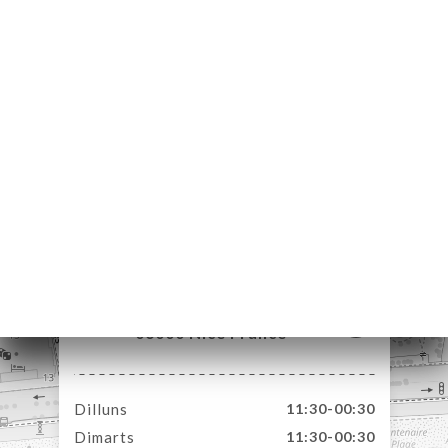
ICI
RVAR
ERIA
ENYES
RTA
ACTAR
11 Rue Halévy
06000 Nice France
Dilluns
11:30-00:30
Dimarts
11:30-00:30