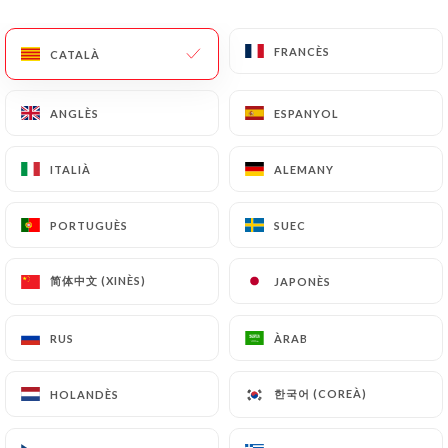
CA
MENÚ
FRANCÈS
FRANCÈS
CATALÀ
CATALÀ
ANGLÈS
ANGLÈS
ESPANYOL
ESPANYOL
ITALIÀ
ITALIÀ
ALEMANY
ALEMANY
/
INICI
CONTACTAR
Contactar
PORTUGUÈS
PORTUGUÈS
SUEC
SUEC
简体中文 (XINÈS)
简体中文 (XINÈS)
JAPONÈS
JAPONÈS
RUS
RUS
ÀRAB
ÀRAB
한국어 (COREÀ)
한국어 (COREÀ)
HOLANDÈS
HOLANDÈS
La Tour Halevy