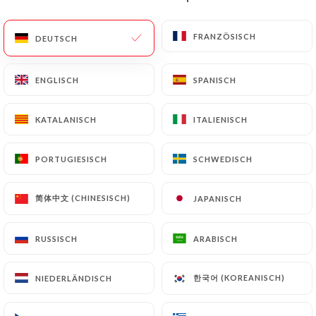
DE
MENÜ
FRANZÖSISCH
FRANZÖSISCH
DEUTSCH
DEUTSCH
ENGLISCH
ENGLISCH
SPANISCH
SPANISCH
KATALANISCH
KATALANISCH
ITALIENISCH
ITALIENISCH
/
START
KONTAKT
Kontakt
PORTUGIESISCH
PORTUGIESISCH
SCHWEDISCH
SCHWEDISCH
简体中文 (CHINESISCH)
简体中文 (CHINESISCH)
JAPANISCH
JAPANISCH
RUSSISCH
RUSSISCH
ARABISCH
ARABISCH
한국어 (KOREANISCH)
한국어 (KOREANISCH)
NIEDERLÄNDISCH
NIEDERLÄNDISCH
La Tour Halevy