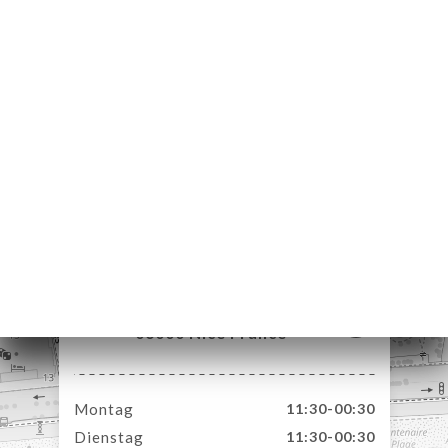
ART
VIEREN
ERIE
RTUNG
NÜ
TAKT
11 Rue Halévy
06000 Nice France
Montag
11:30-00:30
Dienstag
11:30-00:30