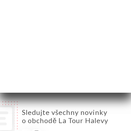
06000 Nice France
Pondělí
11:30-00:30
Úterý
11:30-00:30
Středa
11:30-00:30
Čtvrtek
11:30-15:00 / 17:30-00:30
Pátek
11:30-15:00 / 17:30-00:30
Sobota
10:00-00:30
Neděle
10:00-00:30
Sledujte všechny novinky
o obchodě La Tour Halevy