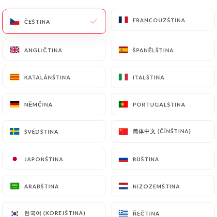
FRANCOUZŠTINA
FRANCOUZŠTINA
ČEŠTINA
ČEŠTINA
5 RECENZE
ANGLIČTINA
ANGLIČTINA
ŠPANĚLŠTINA
ŠPANĚLŠTINA
RESTAURANT CRÉOLE & MÉDITERRANÉEN
11 Rue Halévy
KATALÁNŠTINA
KATALÁNŠTINA
ITALŠTINA
ITALŠTINA
06000 Nice France
NĚMČINA
NĚMČINA
PORTUGALŠTINA
PORTUGALŠTINA
简体中文 (ČÍNŠTINA)
简体中文 (ČÍNŠTINA)
ŠVÉDŠTINA
ŠVÉDŠTINA
JAPONŠTINA
JAPONŠTINA
RUŠTINA
RUŠTINA
ARABŠTINA
ARABŠTINA
NIZOZEMŠTINA
NIZOZEMŠTINA
Kdo jsme?
한국어 (KOREJŠTINA)
한국어 (KOREJŠTINA)
ŘEČTINA
ŘEČTINA