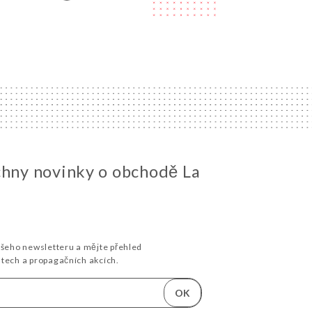
chny novinky o obchodě La
ašeho newsletteru a mějte přehled
stech a propagačních akcích.
OK