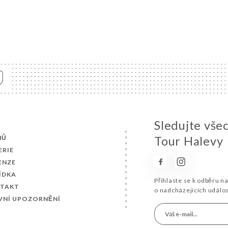
Sledujte vše
MŮ
Tour Halevy
ERIE
ENZE
ÍDKA
Přihlaste se k odběru n
TAKT
o nadcházejících událo
VNÍ UPOZORNĚNÍ