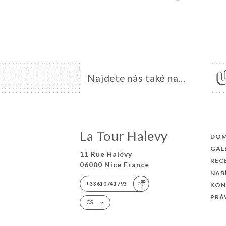
Najdete nás také na...
La Tour Halevy
DO
GAL
11 Rue Halévy
REC
06000 Nice France
NAB
+33610741793
KON
PRÁ
CS