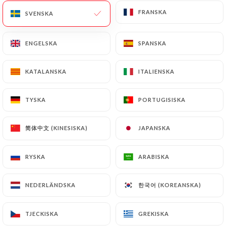
FRANSKA
FRANSKA
SVENSKA
SVENSKA
ENGELSKA
ENGELSKA
SPANSKA
SPANSKA
KATALANSKA
KATALANSKA
ITALIENSKA
ITALIENSKA
TYSKA
TYSKA
PORTUGISISKA
PORTUGISISKA
简体中文 (KINESISKA)
简体中文 (KINESISKA)
JAPANSKA
JAPANSKA
RYSKA
RYSKA
ARABISKA
ARABISKA
한국어 (KOREANSKA)
한국어 (KOREANSKA)
NEDERLÄNDSKA
NEDERLÄNDSKA
TJECKISKA
TJECKISKA
GREKISKA
GREKISKA