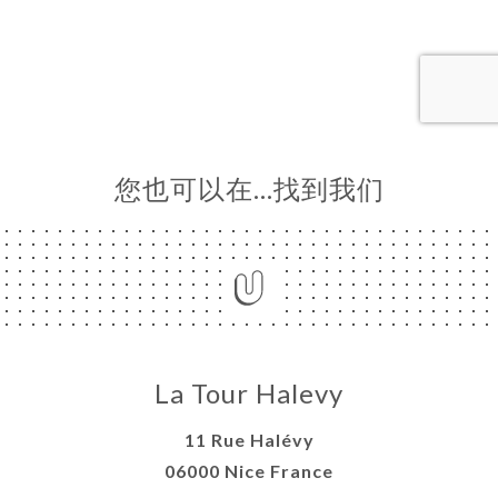
订
库
价
单
系
您也可以在…找到我们
La Tour Halevy
11 Rue Halévy
06000 Nice France