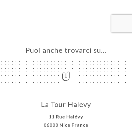
LE
NOTA
ERIA
SIONE
NU
Puoi anche trovarci su…
ATTO
La Tour Halevy
11 Rue Halévy
06000 Nice France