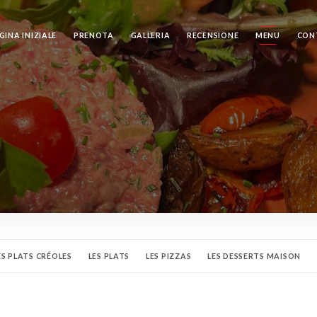
GINA INIZIALE
PRENOTA
GALLERIA
RECENSIONE
MENU
CON
ES PLATS CRÉOLES
LES PLATS
LES PIZZAS
LES DESSERTS MAISON
DEJEUNER
HAPPY HOUR
CARTE DES VINS