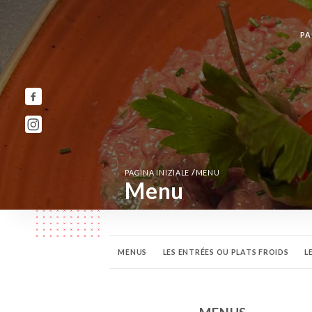
PA
/
PAGINA INIZIALE
MENU
Menu
MENUS
LES ENTRÉES OU PLATS FROIDS
L
LE BRUNCH DU WEEK END
FORMULES PETIT 