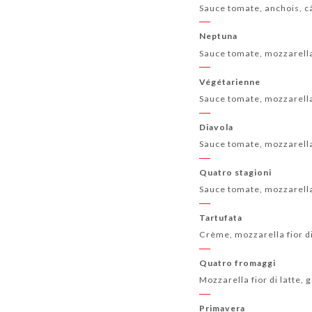
Sauce tomate, anchois, câ
Neptuna
Sauce tomate, mozzarella 
Végétarienne
Sauce tomate, mozzarella 
Diavola
Sauce tomate, mozzarella 
Quatro stagioni
Sauce tomate, mozzarella 
Tartufata
Crème, mozzarella fior di
Quatro fromaggi
Mozzarella fior di latte, 
Primavera