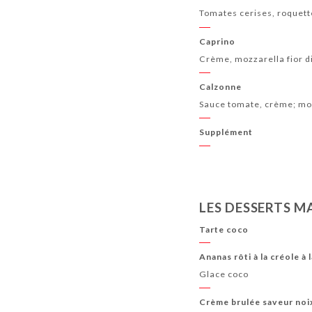
Tomates cerises, roquette
Caprino
Crème, mozzarella fior di
Calzonne
Sauce tomate, crème; mozz
Supplément
LES DESSERTS M
Tarte coco
Ananas rôti à la créole à 
Glace coco
Crème brulée saveur noi