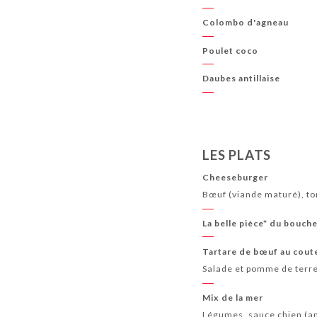
Colombo d'agneau
Poulet coco
Daubes antillaise
LES PLATS
Cheeseburger
Bœuf (viande maturé), to
La belle pièce* du bouche
Tartare de bœuf au cout
Salade et pomme de terre
Mix de la mer
Légumes, sauce chien (an